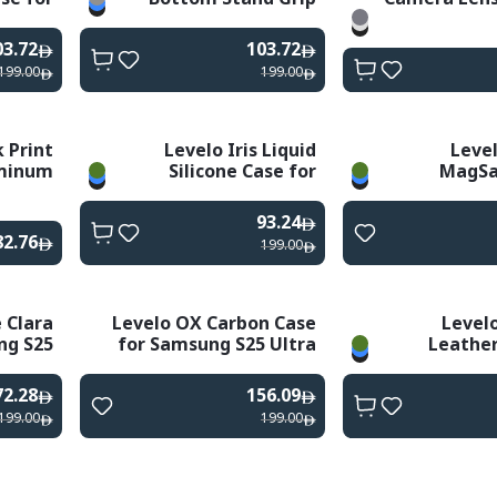
ltra /
Case for Samsung S25
- Black
Plus / Ultra
03.72
103.72
199.00
199.00
k Print
Levelo Iris Liquid
Level
uminum
Silicone Case for
MagSa
Screen
Samsung S25 Plus /
Silicone Ca
5 Ultra
Ultra
93.24
82.76
199.00
 Clara
Levelo OX Carbon Case
Level
ng S25
for Samsung S25 Ultra
Leather
- Clear
- Black
Samsung S2
72.28
156.09
199.00
199.00