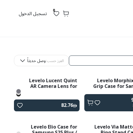
0
تسجيل الدخول
وصل حديثاً
الفرز حسب:
Levelo Lucent Quint
Levelo Morphix
AR Camera Lens for
Grip Case for S
Samsung S25 Ultra
s25 Plus 
82.76
Levelo Elio Case for
Levelo Via Matt
Samsung S25 Plus /
Ring Stand Ca