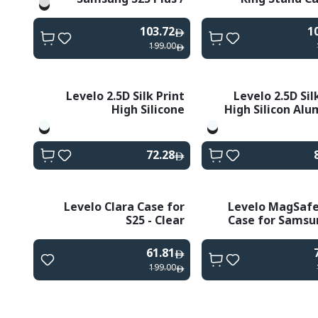
Ultra
Samsung S25 U
Plus 
103.72
1
199.00
Levelo 2.5D Silk Print
Levelo 2.5D Sil
High Silicone
High Silicon Al
Aluminum Glass for
Glass AR 
Samsung S25 Series
Protector for S2
72.28
Levelo Clara Case for
Levelo MagSafe
S25 - Clear
Case for Samsu
Ultra 
61.81
199.00