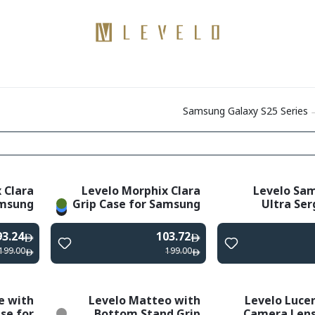
منتجات
كن موزعًا
اتصال
مدونات
Samsung Galaxy S25 Series
 Clara
Levelo Morphix Clara
Levelo Sa
amsung
Grip Case for Samsung
Ultra Ser
- Black
S25 Ultra
93.24
103.72
199.00
199.00
e with
Levelo Matteo with
Levelo Lucen
se for
Bottom Stand Grip
Camera Lens 