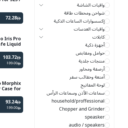
واقيات الشاشة
S25 Plus
شواحن ومحطات طاقة
72.28
إكسسوارات الساعات الذكية
واقيات العدسات
كابلات
o Iris Pro
fe Liquid
أجهزة ذكية
se for S25
حوامل ومقابض
Ultra
103.72
منتجات جلدية
199.00
أرصفة ومحاور
أمتعة وحقائب سفر
o Morphix
لوحة المفاتيح
 Case for
سماعات الأذن وسماعات الرأس
5 Ultra -
Black
household/proffessional
93.24
199.00
Chopper and Grinder
speasker
audio / speakers