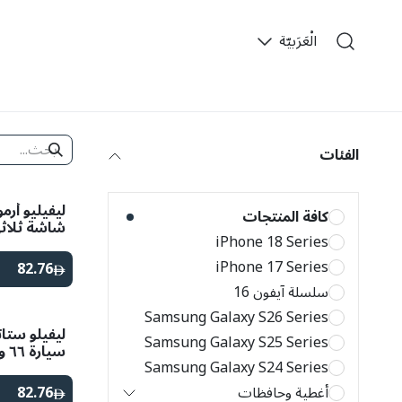
خطي للذهاب إلى المحتوى
الْعَرَبيّة
​
الفئات
ليفيليو أرم
كافة المنتجات
شاشة ثلاثي 
iPhone 18 Series
برو ماكس
iPhone 17 Series
82.76
سلسلة آيفون 16
Samsung Galaxy S26 Series
ليفيلو ست
Samsung Galaxy S25 Series
سيا
Samsung Galaxy S24 Series
أسود
أغطية وحافظات
82.76