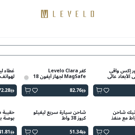
منتجات
كن موزعًا
اتصال
مدونات
ور إكس واقي
كفر Levelo Clara
غطاء لي
الأبعاد عالي
MagSafe لجهاز آيفون 18
الدقة لجهاز آيفون 18 برو /
برو و برو ماكس
ماكس
72.28
82.76
اتيك شاحن
شاحن سيارة سريع ليفيلو
رة ٦٦ واط مع منفذ
كروز 38 واط
بوصة ب
USB ومنفذين Type-C -
41.81
51.34