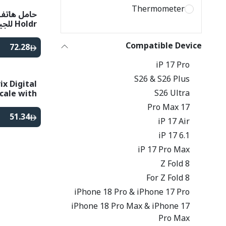
Thermometer
Holdr للجيب العابر
Compatible Device
72.28
iP 17 Pro
S26 & S26 Plus
ix Digital
S26 Ultra
cale with
ashlight -
17 Pro Max
White
51.34
iP 17 Air
iP 17 6.1
iP 17 Pro Max
Z Fold 8
For Z Fold 8
iPhone 18 Pro & iPhone 17 Pro
iPhone 18 Pro Max & iPhone 17
Pro Max