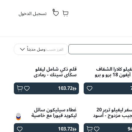
0
تسجيل الدخول
وصل حديثاً
الفرز حسب:
فيلو كلارا الشفاف
قلم ذكي شامل ليفلو
لهواتف آيفون 18 برو و برو
سكاي سينك - رمادي
فضائي
103.72
حقيبة سفر ليفيلو تربر 20
غطاء سيليكون سائل
جيب مزدوج - أسود
ليكويد فيورا مع خاصية
MagSafe من Levelo
لجهاز iPhone 17 Pro
103.72
9