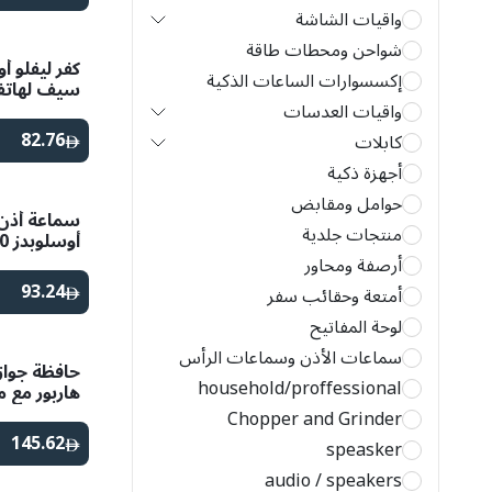
واقيات الشاشة
شواحن ومحطات طاقة
كفر ليفلو 
إكسسوارات الساعات الذكية
برو ماكس
واقيات العدسات
82.76
كابلات
أجهزة ذكية
حوامل ومقابض
سماعة أذن 
منتجات جلدية
عاجي
أرصفة ومحاور
93.24
أمتعة وحقائب سفر
لوحة المفاتيح
سماعات الأذن وسماعات الرأس
حافظة جواز 
household/proffessional
هاربور مع 
ماي – رماد
Chopper and Grinder
145.62
speasker
audio / speakers