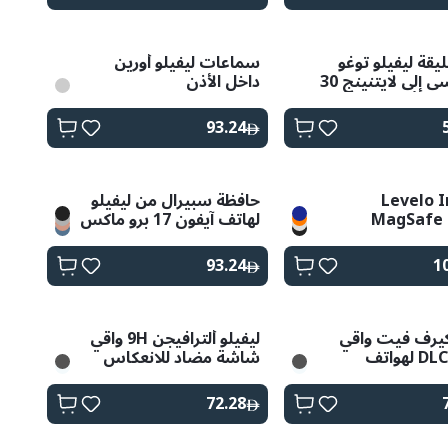
ليقة ليفيلو توغو
سماعات ليفيلو أورين
تايب-سي إلى لايتنينج 30
داخل الأذن
93.24
Levelo I
حافظة سبيرال من ليفيلو
MagSafe 
لهاتف آيفون 17 برو ماكس
Silicone C
iPhone 17 Pro/P
93.24
1
كيرف فيت واقي
ليفيلو ألترافيجن 9H واقي
شاشة DLC لهواتف
شاشة مضاد للانعكاس
سامسونج جالاكسي S26
لسامسونج جالاكسي S26
سيريز
72.28