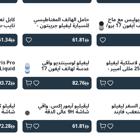
أوبوليس مع ماج
حامل الهاتف المغناطيسي
كابل تع
سيف لهاتف آيفون 17 برو/
للسيارة ليفيلو جريبتون -
أسود أونيكس
واط 1 متر - أسود/رمادي
51.34
61.81
لاسلكية ليفيلو
ليفيلو لوسينتديو واقي
ris Pro
أوسلوبدز 250 مللي أمبير -
عدسة لهاتف آيفون 17
Liquid
ase for
ro Max
03.72
82.76
السفر ليفيلو
ليڤيليو آرمور إكس، واقي
ليڤيلو 
متعقب فايند
شاشة 9H عالي الدقة
ي
لسامسونج جالاكسي S26
سيريز
72.28
61.81