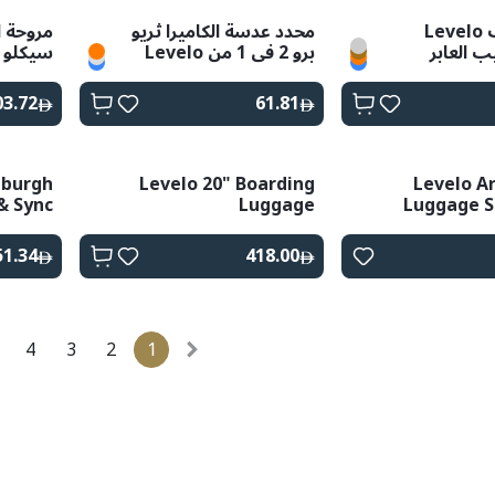
حامل هاتف Levelo
محدد عدسة الكاميرا ثريو
مروحة ال
برو 2 في 1 من Levelo
سيكلو
03.72
61.81
nburgh
Levelo 20" Boarding
Levelo Ar
& Sync
Luggage
Luggage S
- Gray
Built-In Fl
51.34
418.00
4
3
2
1