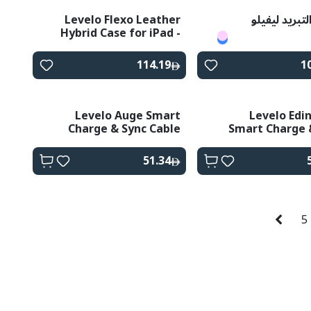
تبريد ليفيلو
Levelo Flexo Leather
Hybrid Case for iPad -
Black
114.19
1
Levelo Auge Smart
Levelo Edi
Charge & Sync Cable
Smart Charge 
USB -C To Lightning -
Cable 
Gray
51.34
5