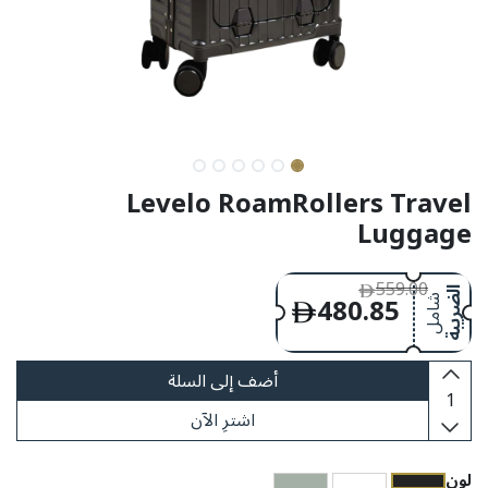
Levelo RoamRollers Travel
Luggage
559.00
480.85
الضريبة
شامل
أضف إلى السلة
اشترِ الآن
​لون