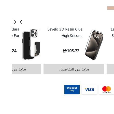
orphix Clara
Levelo 3D Resin Glue
Le
rip Case For
High Silicone
S
16 Pro / Pro
Aluminum Glass
Pr
Max
Screen Protector for
93.24
103.72
iPhone 16 Series -
Clear
مزيد من التفاصيل
مزيد من التفاص