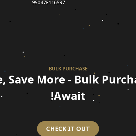
990478116597
BULK PURCHASE
, Save More - Bulk Purch
Await!
CHECK IT OUT