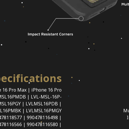
ecifications
e 16 Pro Max | iPhone 16 Pro
MSL16PMDB | LVL-MSL-16P-
MSL16PGY | LVLMSL16PDB |
L16PMBK | LVLMSL16PMGY
Mu
478118577 | 990478116498 |
I
478116566 | 990478116580 |