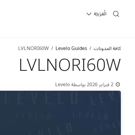
خطي للذهاب إلى المحتوى
الْعَرَبيّة
​
كافة المدونات
Levelo Guides
LVLNORI60W
LVLNORI60W
2 فبراير 2026
بواسطة
Levelo